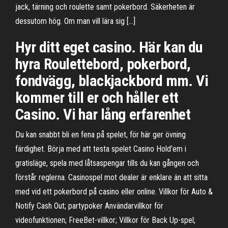
jack, tärning och roulette samt pokerbord. Säkerheten är
dessutom hög. Om man vill lära sig […]
Hyr ditt eget casino. Här kan du
hyra Roulettebord, pokerbord,
fondvägg, blackjackbord mm. Vi
kommer till er och håller ett
Casino. Vi har lång erfarenhet
Du kan snabbt bli en fena på spelet, för här ger övning
färdighet. Börja med att testa spelet Casino Hold’em i
gratisläge, spela med låtsaspengar tills du kan gången och
förstår reglerna. Casinospel mot dealer är enklare än att sitta
med vid ett pokerbord på casino eller online. Villkor för Auto &
Notify Cash Out; partypoker Användarvillkor för
videofunktionen; FreeBet-villkor; Villkor för Back Up-spel;