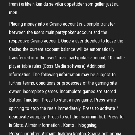
fram i artikeln kan du se vilka öppettider som gäller just nu,
men
Placing money into a Casino account is a simple transfer
between the users main partypoker account and the
respective Casino account. Once a user decides to leave the
Casino the current account balance will be automatically
transferred into the user's main partypoker account; 10. multi-
player table rules (Boss Media software) Additional
Information. The following information may be subject to
further terms, conditions or processes of the gaming site
owner. Incomplete games. Incomplete games are stored
Button. Function. Press to start a new game. Press while
spinning to stop the reels immediately. Press to activate /
deactivate autoplay. Press to set the maximum bet. Press to
in Slots. Allmän information . Konto . Inloggning;
Personuppgifter; Allmänt; Inaktiva konton; Spärra och öppna