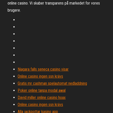
online casino. Vi skaber transparens på markedet for vores
brugere.
Niagara falls seneca casino visar
Online casino ingen ssn krävs
Gratis mr cashman spelautomat nedladdning
Poker online tanpa modal awal
David miller online casino hoax
Online casino ingen ssn krävs
Alla jackpottar kasino app