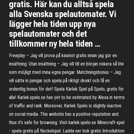
gratis. Här kan du alltså spela
alla Svenska spelautomater. Vi
lägger hela tiden upp nya
spelautomater och det
tillkommer ny hela tiden …
Freeplay – Jag vill prova på kasinot gratis innan jag gör en
insättning. Utan insättning – Jag vill till en början riskera så lite
som möjligt med mina egna pengar. Matchningsbonus – Jag
vill sätta in pengar och spela på riktigt direkt och få en
ordentlig bonus för det! Spela Kärlek Spel på Spelo, gratis för
alla! Karlek.spelo.se has yet to be estimated by Alexa in terms
of traffic and rank. Moreover, Karlek Spelo is slightly inactive
on social media. This website has a positive reputation and
thus it's safe for browsing. Visit karlek.spelo.se Minecraft-spel
- spela gratis på Nyckelspel. Ladda ner bok gratis Introduktion