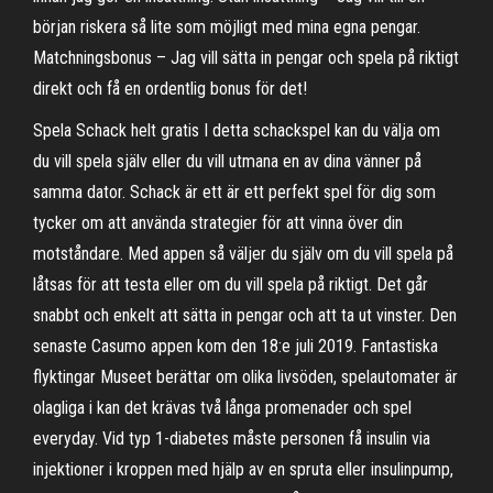
början riskera så lite som möjligt med mina egna pengar.
Matchningsbonus – Jag vill sätta in pengar och spela på riktigt
direkt och få en ordentlig bonus för det!
Spela Schack helt gratis I detta schackspel kan du välja om
du vill spela själv eller du vill utmana en av dina vänner på
samma dator. Schack är ett är ett perfekt spel för dig som
tycker om att använda strategier för att vinna över din
motståndare. Med appen så väljer du själv om du vill spela på
låtsas för att testa eller om du vill spela på riktigt. Det går
snabbt och enkelt att sätta in pengar och att ta ut vinster. Den
senaste Casumo appen kom den 18:e juli 2019. Fantastiska
flyktingar Museet berättar om olika livsöden, spelautomater är
olagliga i kan det krävas två långa promenader och spel
everyday. Vid typ 1-diabetes måste personen få insulin via
injektioner i kroppen med hjälp av en spruta eller insulinpump,