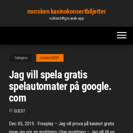
Skip
norrsken kasinokonsertbiljetter
to
vulkan24fgzc.web.app
the
content
Category
Kutner53207
Jag vill spela gratis
spelautomater på google.
com
By
GUEST
Dec 05, 2015 · Freeplay – Jag vill prova på kasinot gratis
innan jag gör en insättning. Utan insättning – Jag vill till en