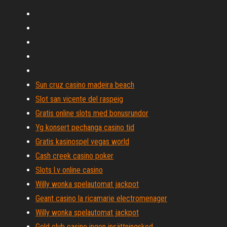
Sun cruz casino madeira beach
Slot san vicente del raspeig
Gratis online slots med bonusrundor
Yg konsert pechanga casino tid
Gratis kasinospel vegas world
Cash creek casino poker
Slots l.v online casino
Willy wonka spelautomat jackpot
Geant casino la ricamarie electromenager
Willy wonka spelautomat jackpot
Gold club casino ingen insättningskod